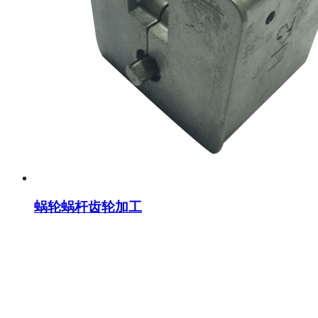
蜗轮蜗杆齿轮加工