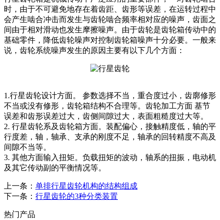
时，由于不可避免地存在着齿距、齿形等误差，在运转过程中
会产生啮合冲击而发生与齿轮啮合频率相对应的噪声，齿面之
间由于相对滑动也发生摩擦噪声。由于齿轮是齿轮箱传动中的
基础零件，降低齿轮噪声对控制齿轮箱噪声十分必要。一般来
说，齿轮系统噪声发生的原因主要有以下几个方面：
1.行星齿轮设计方面。 参数选择不当，重合度过小，齿廓修形
不当或没有修形，齿轮箱结构不合理等。齿轮加工方面 基节
误差和齿形误差过大，齿侧间隙过大，表面粗糙度过大等。
2. 行星齿轮系及齿轮箱方面。装配偏心，接触精度低，轴的平
行度差，轴，轴承、支承的刚度不足，轴承的回转精度不高及
间隙不当等。
3. 其他方面输入扭矩。负载扭矩的波动，轴系的扭振，电动机
及其它传动副的平衡情况等。
上一条：
单排行星齿轮机构的结构组成
下一条：
行星齿轮的3种分类装置
热门产品